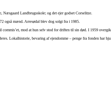
e, Næsgaard Landbrugsskole; og det ejer godset Corselitze.
72 også mænd. Arresødal blev dog solgt fra i 1985.
 commis’et, mod at hun selv stod for driften til sin død. I 1959 overgi
deres. Lokalhistorie, bevaring af ejendomme – penge fra fonden har hjul