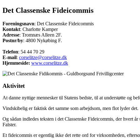
Det Classenske Fideicommis
Foreningsnavn
: Det Classenske Fideicommis
Kontakt
: Charlotte Kamper
Adresse
: Tromnæs Alleen 2F.
Postnr/by
: 4800 Nykøbing F.
Telefon
: 54 44 70 29
E-mail
:
corselitze@corselitze.dk
Hjemmeside:
www.corselitze.dk
Aktivitet
At danne nyttige mennesker til Statens bedste, til at understøtte og 
Vindskibelig er faktisk det samme som arbejdsom, men flot lyder det.
Og sådan indledes teksten i det Classenske Fideicommis, der hvert år 
Falster.
Et fideicommis er egentlig ikke det rette ord for virksomheden, efterso