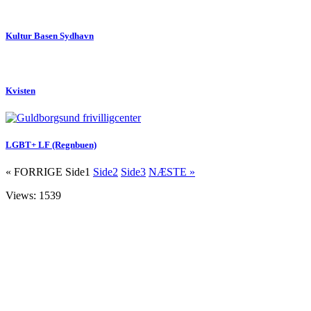
Kultur Basen Sydhavn
Kvisten
LGBT+ LF (Regnbuen)
« FORRIGE
Side
1
Side
2
Side
3
NÆSTE »
Views: 1539