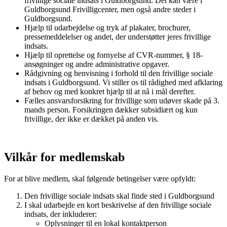
frivillige sociale indsats i Guldborgsund. Det kan være i
Guldborgsund Frivilligcenter, men også andre steder i
Guldborgsund.
Hjælp til udarbejdelse og tryk af plakater, brochurer,
pressemeddelelser og andet, der understøtter jeres frivillige
indsats.
Hjælp til oprettelse og fornyelse af CVR-nummer, § 18-
ansøgninger og andre administrative opgaver.
Rådgivning og henvisning i forhold til den frivillige sociale
indsats i Guldborgsund. Vi stiller os til rådighed med afklaring
af behov og med konkret hjælp til at nå i mål derefter.
Fælles ansvarsforsikring for frivillige som udøver skade på 3.
mands person. Forsikringen dækker subsidiært og kun
frivillige, der ikke er dækket på anden vis.
Vilkår for medlemskab
For at blive medlem, skal følgende betingelser være opfyldt:
Den frivillige sociale indsats skal finde sted i Guldborgsund
I skal udarbejde en kort beskrivelse af den frivillige sociale
indsats, der inkluderer:
Oplysninger til en lokal kontaktperson