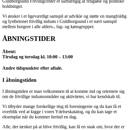
Guldborgsund Frivilligcenter er uafhængig af religiøse og politiske
holdninger.
Vi ønsker i et ligeværdigt samspil at udvikle og støtte en mangfoldig
og lystbetonet frivillig indsats i Guldborgsund i et nært samspil
mellem borgere i alle alders-, fag- og kønsgrupper.
ÅBNINGSTIDER
Åbent:
Tirsdag og torsdag kl. 10:00 – 13:00
Andre tidspunkter efter aftale.
I åbningstiden
I åbningstiden er man velkommen til at komme ind og orientere sig
om de frivillige indsatsområder og aktiviteter, vi har kendskab til.
Vi tilbyder mange forskellige ting til foreningerne og du kan få et
overblik ved at kigge i vores Ydelseskatalog, og du kan tage et
eksemplar når du kommer herind en dag.
Alle, der tænker på at blive frivillig, kan få en snak om, hvor der er