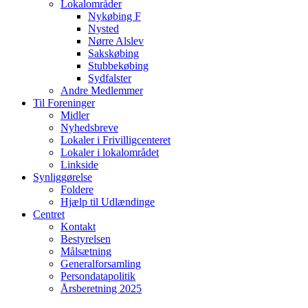
Lokalområder
Nykøbing F
Nysted
Nørre Alslev
Sakskøbing
Stubbekøbing
Sydfalster
Andre Medlemmer
Til Foreninger
Midler
Nyhedsbreve
Lokaler i Frivilligcenteret
Lokaler i lokalområdet
Linkside
Synliggørelse
Foldere
Hjælp til Udlændinge
Centret
Kontakt
Bestyrelsen
Målsætning
Generalforsamling
Persondatapolitik
Årsberetning 2025