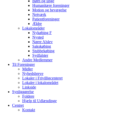
Børn og unge
Humanitære foreninger
Motion og bevægelse
Netværk
Patientforeninger
Ældre
Lokalområder
Nykøbing F
Nysted
Nørre Alslev
Sakskøbing
Stubbekøbing
Sydfalster
Andre Medlemmer
Til Foreninger
Midler
Nyhedsbreve
Lokaler i Frivilligcenteret
Lokaler i lokalområdet
Linkside
Synliggørelse
Foldere
Hjælp til Udlændinge
Centret
Kontakt