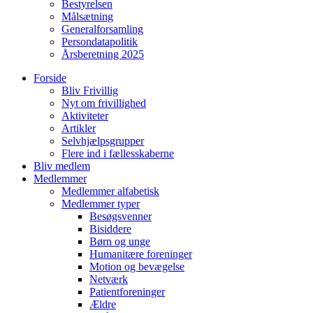
Bestyrelsen
Målsætning
Generalforsamling
Persondatapolitik
Årsberetning 2025
Forside
Bliv Frivillig
Nyt om frivillighed
Aktiviteter
Artikler
Selvhjælpsgrupper
Flere ind i fællesskaberne
Bliv medlem
Medlemmer
Medlemmer alfabetisk
Medlemmer typer
Besøgsvenner
Bisiddere
Børn og unge
Humanitære foreninger
Motion og bevægelse
Netværk
Patientforeninger
Ældre