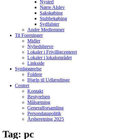
Nysted
Nørre Alslev
Sakskøbing
Stubbekøbing
Sydfalster
Andre Medlemmer
Til Foreninger
Midler
Nyhedsbreve
Lokaler i Frivilligcenteret
Lokaler i lokalområdet
Linkside
Synliggørelse
Foldere
Hjælp til Udlændinge
Centret
Kontakt
Bestyrelsen
Målsætning
Generalforsamling
Persondatapolitik
Årsberetning 2025
Tag:
pc