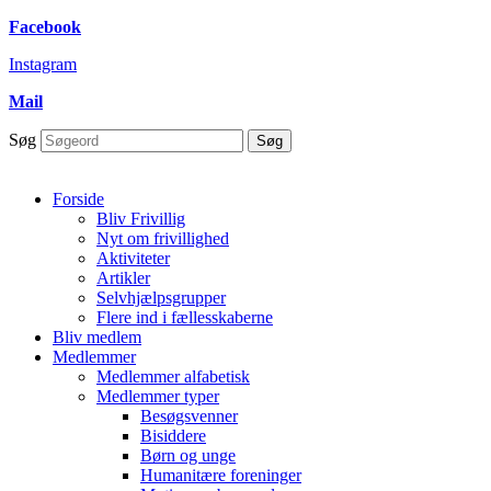
Skip to
Facebook
content
Instagram
Mail
Søg
Søg
Forside
Bliv Frivillig
Nyt om frivillighed
Aktiviteter
Artikler
Selvhjælpsgrupper
Flere ind i fællesskaberne
Bliv medlem
Medlemmer
Medlemmer alfabetisk
Medlemmer typer
Besøgsvenner
Bisiddere
Børn og unge
Humanitære foreninger