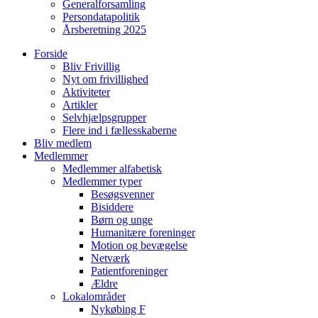
Generalforsamling
Persondatapolitik
Årsberetning 2025
Forside
Bliv Frivillig
Nyt om frivillighed
Aktiviteter
Artikler
Selvhjælpsgrupper
Flere ind i fællesskaberne
Bliv medlem
Medlemmer
Medlemmer alfabetisk
Medlemmer typer
Besøgsvenner
Bisiddere
Børn og unge
Humanitære foreninger
Motion og bevægelse
Netværk
Patientforeninger
Ældre
Lokalområder
Nykøbing F