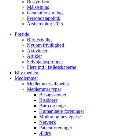
Bestyrelsen
Målsætning
Generalforsamling
Persondatapolitik
Årsberetning 2025
Forside
Bliv Frivillig
Nyt om frivillighed
Aktiviteter
Artikler
Selvhjælpsgrupper
Flere ind i fællesskaberne
Bliv medlem
Medlemmer
Medlemmer alfabetisk
Medlemmer typer
Besøgsvenner
Bisiddere
Børn og unge
Humanitære foreninger
Motion og bevægelse
Netværk
Patientforeninger
Ældre