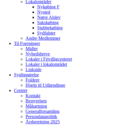
Lokalområder
Nykøbing F
Nysted
Nørre Alslev
Sakskøbing
Stubbekøbing
Sydfalster
Andre Medlemmer
Til Foreninger
Midler
Nyhedsbreve
Lokaler i Frivilligcenteret
Lokaler i lokalområdet
Linkside
Synliggørelse
Foldere
Hjælp til Udlændinge
Centret
Kontakt
Bestyrelsen
Målsætning
Generalforsamling
Persondatapolitik
Årsberetning 2025