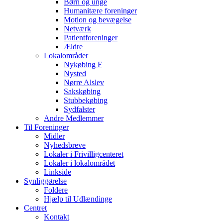
Børn og unge
Humanitære foreninger
Motion og bevægelse
Netværk
Patientforeninger
Ældre
Lokalområder
Nykøbing F
Nysted
Nørre Alslev
Sakskøbing
Stubbekøbing
Sydfalster
Andre Medlemmer
Til Foreninger
Midler
Nyhedsbreve
Lokaler i Frivilligcenteret
Lokaler i lokalområdet
Linkside
Synliggørelse
Foldere
Hjælp til Udlændinge
Centret
Kontakt