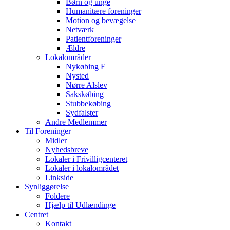
Børn og unge
Humanitære foreninger
Motion og bevægelse
Netværk
Patientforeninger
Ældre
Lokalområder
Nykøbing F
Nysted
Nørre Alslev
Sakskøbing
Stubbekøbing
Sydfalster
Andre Medlemmer
Til Foreninger
Midler
Nyhedsbreve
Lokaler i Frivilligcenteret
Lokaler i lokalområdet
Linkside
Synliggørelse
Foldere
Hjælp til Udlændinge
Centret
Kontakt