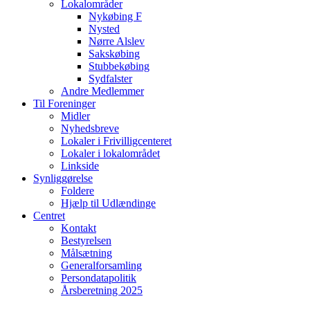
Lokalområder
Nykøbing F
Nysted
Nørre Alslev
Sakskøbing
Stubbekøbing
Sydfalster
Andre Medlemmer
Til Foreninger
Midler
Nyhedsbreve
Lokaler i Frivilligcenteret
Lokaler i lokalområdet
Linkside
Synliggørelse
Foldere
Hjælp til Udlændinge
Centret
Kontakt
Bestyrelsen
Målsætning
Generalforsamling
Persondatapolitik
Årsberetning 2025