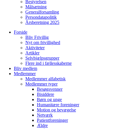
Bestyrelsen
Målsætning
Generalforsamling
Persondatapolitik
Årsberetning 2025
Forside
Bliv Frivillig
Nyt om frivillighed
Aktiviteter
Artikler
Selvhjælpsgrupper
Flere ind i fællesskaberne
Bliv medlem
Medlemmer
Medlemmer alfabetisk
Medlemmer typer
Besøgsvenner
Bisiddere
Børn og unge
Humanitære foreninger
Motion og bevægelse
Netværk
Patientforeninger
Ældre