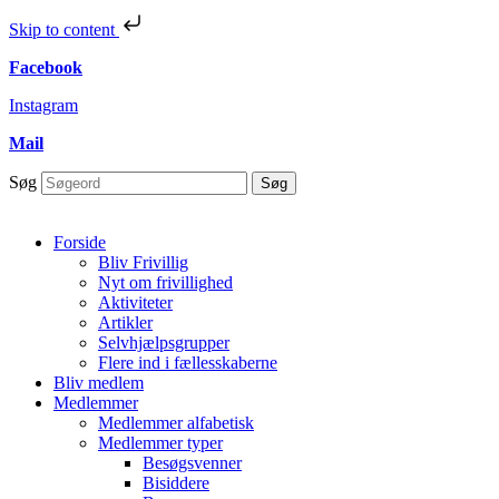
Skip to content
Facebook
Instagram
Mail
Søg
Søg
Forside
Bliv Frivillig
Nyt om frivillighed
Aktiviteter
Artikler
Selvhjælpsgrupper
Flere ind i fællesskaberne
Bliv medlem
Medlemmer
Medlemmer alfabetisk
Medlemmer typer
Besøgsvenner
Bisiddere