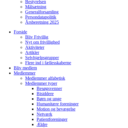
Bestyrelsen
Målsætning
Generalforsamling
Persondatapolitik
Årsberetning 2025
Forside
Bliv Frivillig
Nyt om frivillighed
Aktiviteter
Artikler
Selvhjælpsgrupper
Flere ind i fællesskaberne
Bliv medlem
Medlemmer
Medlemmer alfabetisk
Medlemmer typer
Besøgsvenner
Bisiddere
Børn og unge
Humanitære foreninger
Motion og bevægelse
Netværk
Patientforeninger
Ældre