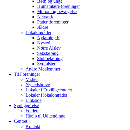
Børn og unge
Humanitære foreninger
Motion og bevægelse
Netværk
Patientforeninger
Ældre
Lokalområder
Nykøbing F
Nysted
Nørre Alslev
Sakskøbing
Stubbekøbing
Sydfalster
Andre Medlemmer
Til Foreninger
Midler
Nyhedsbreve
Lokaler i Frivilligcenteret
Lokaler i lokalområdet
Linkside
Synliggørelse
Foldere
Hjælp til Udlændinge
Centret
Kontakt