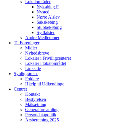
Lokalområder
Nykøbing F
Nysted
Nørre Alslev
Sakskøbing
Stubbekøbing
Sydfalster
Andre Medlemmer
Til Foreninger
Midler
Nyhedsbreve
Lokaler i Frivilligcenteret
Lokaler i lokalområdet
Linkside
Synliggørelse
Foldere
Hjælp til Udlændinge
Centret
Kontakt
Bestyrelsen
Målsætning
Generalforsamling
Persondatapolitik
Årsberetning 2025