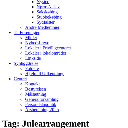
Nysted
Nørre Alslev
Sakskøbing
Stubbekøbing
Sydfalster
Andre Medlemmer
Til Foreninger
Midler
Nyhedsbreve
Lokaler i Frivilligcenteret
Lokaler i lokalområdet
Linkside
Synliggørelse
Foldere
Hjælp til Udlændinge
Centret
Kontakt
Bestyrelsen
Målsætning
Generalforsamling
Persondatapolitik
Årsberetning 2025
Tag:
Julearrangement