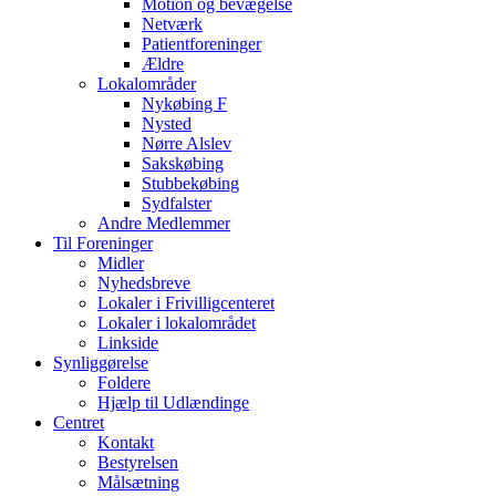
Motion og bevægelse
Netværk
Patientforeninger
Ældre
Lokalområder
Nykøbing F
Nysted
Nørre Alslev
Sakskøbing
Stubbekøbing
Sydfalster
Andre Medlemmer
Til Foreninger
Midler
Nyhedsbreve
Lokaler i Frivilligcenteret
Lokaler i lokalområdet
Linkside
Synliggørelse
Foldere
Hjælp til Udlændinge
Centret
Kontakt
Bestyrelsen
Målsætning