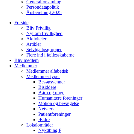
Generalforsamling
Persondatapolitik
Årsberetning 2025
Forside
Bliv Frivillig
Nyt om frivillighed
Aktiviteter
Artikler
Selvhjælpsgrupper
Flere ind i fællesskaberne
Bliv medlem
Medlemmer
Medlemmer alfabetisk
Medlemmer typer
Besøgsvenner
Bisiddere
Børn og unge
Humanitære foreninger
Motion og bevægelse
Netværk
Patientforeninger
Ældre
Lokalområder
Nykøbing F