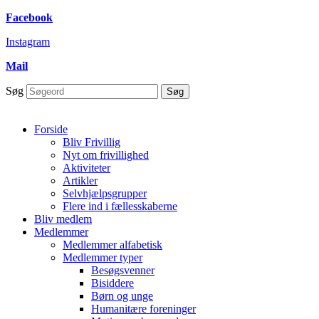
Skip to
Facebook
content
Instagram
Mail
Søg
Søg
Forside
Bliv Frivillig
Nyt om frivillighed
Aktiviteter
Artikler
Selvhjælpsgrupper
Flere ind i fællesskaberne
Bliv medlem
Medlemmer
Medlemmer alfabetisk
Medlemmer typer
Besøgsvenner
Bisiddere
Børn og unge
Humanitære foreninger