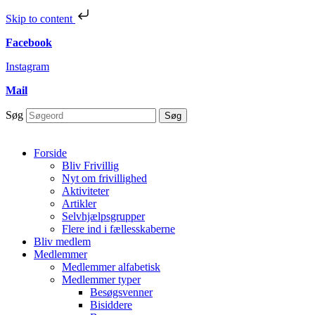
Skip to content
Facebook
Instagram
Mail
Søg
Søg
Forside
Bliv Frivillig
Nyt om frivillighed
Aktiviteter
Artikler
Selvhjælpsgrupper
Flere ind i fællesskaberne
Bliv medlem
Medlemmer
Medlemmer alfabetisk
Medlemmer typer
Besøgsvenner
Bisiddere