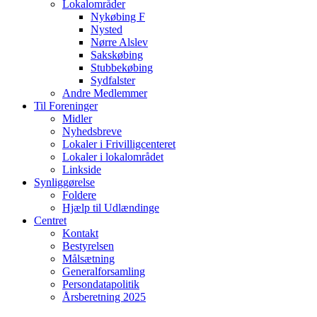
Lokalområder
Nykøbing F
Nysted
Nørre Alslev
Sakskøbing
Stubbekøbing
Sydfalster
Andre Medlemmer
Til Foreninger
Midler
Nyhedsbreve
Lokaler i Frivilligcenteret
Lokaler i lokalområdet
Linkside
Synliggørelse
Foldere
Hjælp til Udlændinge
Centret
Kontakt
Bestyrelsen
Målsætning
Generalforsamling
Persondatapolitik
Årsberetning 2025