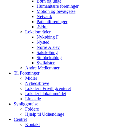
Børn og unge
Humanitære foreninger
Motion og bevægelse
Netværk
Patientforeninger
Ældre
Lokalområder
Nykøbing F
Nysted
Nørre Alslev
Sakskøbing
Stubbekøbing
Sydfalster
Andre Medlemmer
Til Foreninger
Midler
Nyhedsbreve
Lokaler i Frivilligcenteret
Lokaler i lokalområdet
Linkside
Synliggørelse
Foldere
Hjælp til Udlændinge
Centret
Kontakt