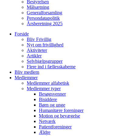
Bestyrelsen
Målsætning
Generalforsamling
Persondatapolitik
Årsberetning 2025
Forside
Bliv Frivillig
Nyt om frivillighed
Aktiviteter
Artikler
Selvhjælpsgrupper
Flere ind i fællesskaberne
Bliv medlem
Medlemmer
Medlemmer alfabetisk
Medlemmer typer
Besøgsvenner
Bisiddere
Børn og unge
Humanitære foreninger
Motion og bevægelse
Netværk
Patientforeninger
Ældre