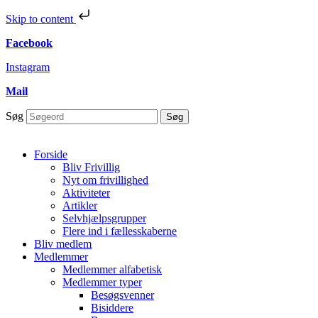
Skip to content
Facebook
Instagram
Mail
Søg
Søg
Forside
Bliv Frivillig
Nyt om frivillighed
Aktiviteter
Artikler
Selvhjælpsgrupper
Flere ind i fællesskaberne
Bliv medlem
Medlemmer
Medlemmer alfabetisk
Medlemmer typer
Besøgsvenner
Bisiddere