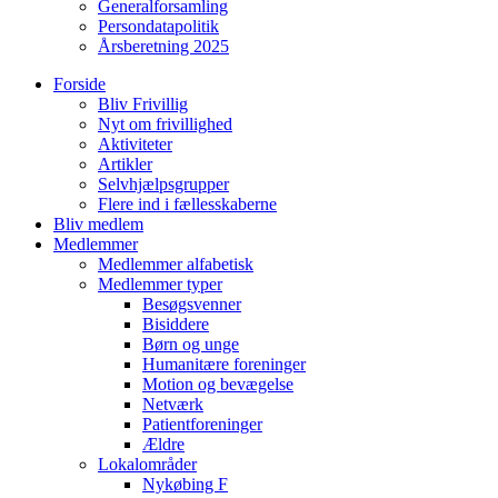
Generalforsamling
Persondatapolitik
Årsberetning 2025
Forside
Bliv Frivillig
Nyt om frivillighed
Aktiviteter
Artikler
Selvhjælpsgrupper
Flere ind i fællesskaberne
Bliv medlem
Medlemmer
Medlemmer alfabetisk
Medlemmer typer
Besøgsvenner
Bisiddere
Børn og unge
Humanitære foreninger
Motion og bevægelse
Netværk
Patientforeninger
Ældre
Lokalområder
Nykøbing F