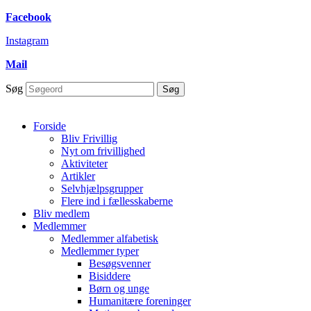
Skip to
Facebook
content
Instagram
Mail
Søg
Søg
Forside
Bliv Frivillig
Nyt om frivillighed
Aktiviteter
Artikler
Selvhjælpsgrupper
Flere ind i fællesskaberne
Bliv medlem
Medlemmer
Medlemmer alfabetisk
Medlemmer typer
Besøgsvenner
Bisiddere
Børn og unge
Humanitære foreninger