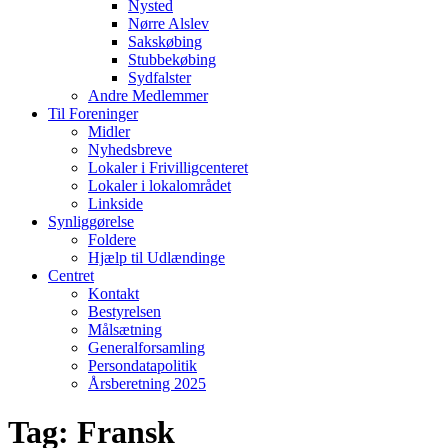
Nysted
Nørre Alslev
Sakskøbing
Stubbekøbing
Sydfalster
Andre Medlemmer
Til Foreninger
Midler
Nyhedsbreve
Lokaler i Frivilligcenteret
Lokaler i lokalområdet
Linkside
Synliggørelse
Foldere
Hjælp til Udlændinge
Centret
Kontakt
Bestyrelsen
Målsætning
Generalforsamling
Persondatapolitik
Årsberetning 2025
Tag:
Fransk