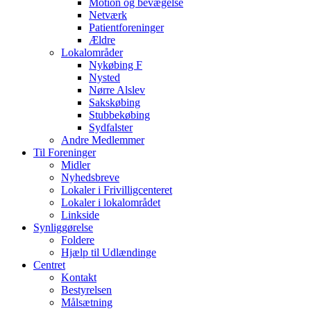
Motion og bevægelse
Netværk
Patientforeninger
Ældre
Lokalområder
Nykøbing F
Nysted
Nørre Alslev
Sakskøbing
Stubbekøbing
Sydfalster
Andre Medlemmer
Til Foreninger
Midler
Nyhedsbreve
Lokaler i Frivilligcenteret
Lokaler i lokalområdet
Linkside
Synliggørelse
Foldere
Hjælp til Udlændinge
Centret
Kontakt
Bestyrelsen
Målsætning