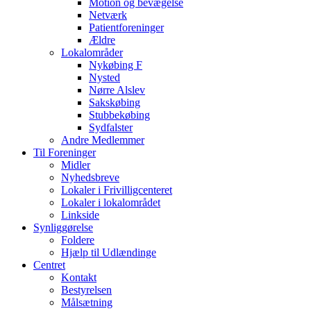
Motion og bevægelse
Netværk
Patientforeninger
Ældre
Lokalområder
Nykøbing F
Nysted
Nørre Alslev
Sakskøbing
Stubbekøbing
Sydfalster
Andre Medlemmer
Til Foreninger
Midler
Nyhedsbreve
Lokaler i Frivilligcenteret
Lokaler i lokalområdet
Linkside
Synliggørelse
Foldere
Hjælp til Udlændinge
Centret
Kontakt
Bestyrelsen
Målsætning