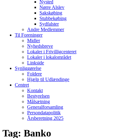
Nysted
Nørre Alslev
Sakskøbing
Stubbekøbing
Sydfalster
Andre Medlemmer
Til Foreninger
Midler
Nyhedsbreve
Lokaler i Frivilligcenteret
Lokaler i lokalområdet
Linkside
Synliggørelse
Foldere
Hjælp til Udlændinge
Centret
Kontakt
Bestyrelsen
Målsætning
Generalforsamling
Persondatapolitik
Årsberetning 2025
Tag:
Banko