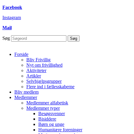
Skip to
Facebook
content
Instagram
Mail
Søg
Søg
Forside
Bliv Frivillig
Nyt om frivillighed
Aktiviteter
Artikler
Selvhjælpsgrupper
Flere ind i fællesskaberne
Bliv medlem
Medlemmer
Medlemmer alfabetisk
Medlemmer typer
Besøgsvenner
Bisiddere
Børn og unge
Humanitære foreninger