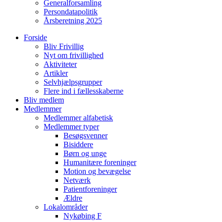
Generalforsamling
Persondatapolitik
Årsberetning 2025
Forside
Bliv Frivillig
Nyt om frivillighed
Aktiviteter
Artikler
Selvhjælpsgrupper
Flere ind i fællesskaberne
Bliv medlem
Medlemmer
Medlemmer alfabetisk
Medlemmer typer
Besøgsvenner
Bisiddere
Børn og unge
Humanitære foreninger
Motion og bevægelse
Netværk
Patientforeninger
Ældre
Lokalområder
Nykøbing F