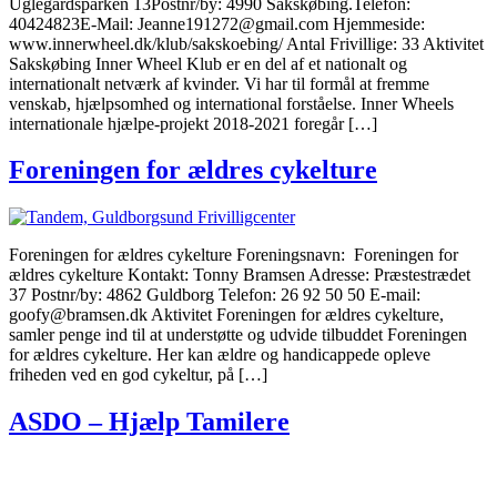
Uglegårdsparken 13Postnr/by: 4990 Sakskøbing.Telefon:
40424823E-Mail: Jeanne191272@gmail.com Hjemmeside:
www.innerwheel.dk/klub/sakskoebing/ Antal Frivillige: 33 Aktivitet
Sakskøbing Inner Wheel Klub er en del af et nationalt og
internationalt netværk af kvinder. Vi har til formål at fremme
venskab, hjælpsomhed og international forståelse. Inner Wheels
internationale hjælpe-projekt 2018-2021 foregår […]
Foreningen for ældres cykelture
Foreningen for ældres cykelture Foreningsnavn: Foreningen for
ældres cykelture Kontakt: Tonny Bramsen Adresse: Præstestrædet
37 Postnr/by: 4862 Guldborg Telefon: 26 92 50 50 E-mail:
goofy@bramsen.dk Aktivitet Foreningen for ældres cykelture,
samler penge ind til at understøtte og udvide tilbuddet Foreningen
for ældres cykelture. Her kan ældre og handicappede opleve
friheden ved en god cykeltur, på […]
ASDO – Hjælp Tamilere