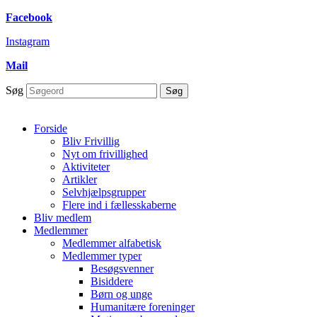
Skip to
Facebook
content
Instagram
Mail
Søg
Søg
Forside
Bliv Frivillig
Nyt om frivillighed
Aktiviteter
Artikler
Selvhjælpsgrupper
Flere ind i fællesskaberne
Bliv medlem
Medlemmer
Medlemmer alfabetisk
Medlemmer typer
Besøgsvenner
Bisiddere
Børn og unge
Humanitære foreninger