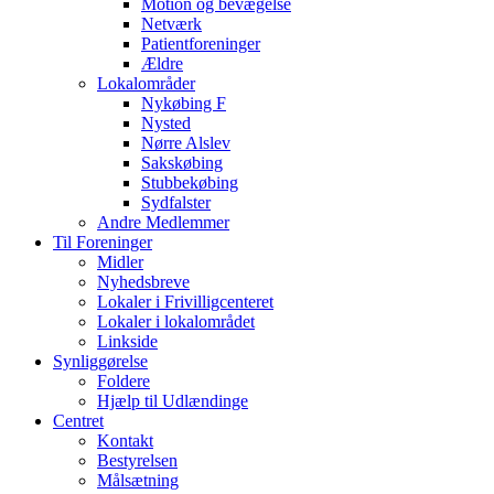
Motion og bevægelse
Netværk
Patientforeninger
Ældre
Lokalområder
Nykøbing F
Nysted
Nørre Alslev
Sakskøbing
Stubbekøbing
Sydfalster
Andre Medlemmer
Til Foreninger
Midler
Nyhedsbreve
Lokaler i Frivilligcenteret
Lokaler i lokalområdet
Linkside
Synliggørelse
Foldere
Hjælp til Udlændinge
Centret
Kontakt
Bestyrelsen
Målsætning