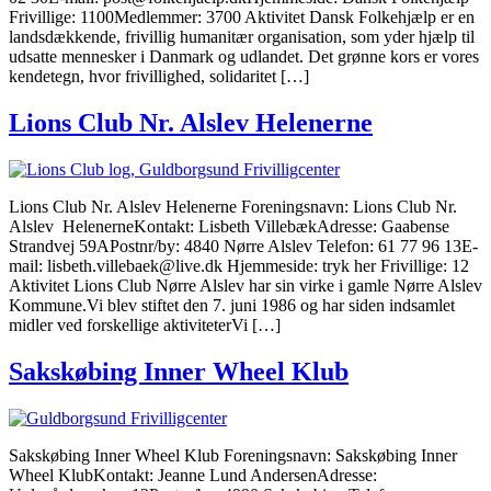
Frivillige: 1100Medlemmer: 3700 Aktivitet Dansk Folkehjælp er en
landsdækkende, frivillig humanitær organisation, som yder hjælp til
udsatte mennesker i Danmark og udlandet. Det grønne kors er vores
kendetegn, hvor frivillighed, solidaritet […]
Lions Club Nr. Alslev Helenerne
Lions Club Nr. Alslev Helenerne Foreningsnavn: Lions Club Nr.
Alslev HelenerneKontakt: Lisbeth VillebækAdresse: Gaabense
Strandvej 59APostnr/by: 4840 Nørre Alslev Telefon: 61 77 96 13E-
mail: lisbeth.villebaek@live.dk Hjemmeside: tryk her Frivillige: 12
Aktivitet Lions Club Nørre Alslev har sin virke i gamle Nørre Alslev
Kommune.Vi blev stiftet den 7. juni 1986 og har siden indsamlet
midler ved forskellige aktiviteterVi […]
Sakskøbing Inner Wheel Klub
Sakskøbing Inner Wheel Klub Foreningsnavn: Sakskøbing Inner
Wheel KlubKontakt: Jeanne Lund AndersenAdresse: