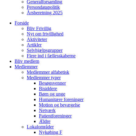
Generalforsamling
Persondatapolitik
Årsberetning 2025
Forside
Bliv Frivillig
Nyt om frivillighed
Aktiviteter
Artikler
Selvhjælpsgrupper
Flere ind i fællesskaberne
Bliv medlem
Medlemmer
Medlemmer alfabetisk
Medlemmer typer
Besøgsvenner
Bisiddere
Børn og unge
Humanitære foreninger
Motion og bevægelse
Netværk
Patientforeninger
Ældre
Lokalområder
Nykøbing F