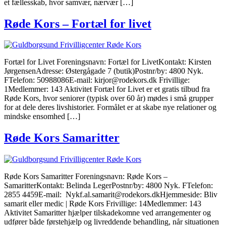
et fællesskab, hvor samvær, nærvær […]
Røde Kors – Fortæl for livet
Fortæl for Livet Foreningsnavn: Fortæl for LivetKontakt: Kirsten
JørgensenAdresse: Østergågade 7 (butik)Postnr/by: 4800 Nyk.
FTelefon: 50988086E-mail: kirjor@rodekors.dk Frivillige:
1Medlemmer: 143 Aktivitet Fortæl for Livet er et gratis tilbud fra
Røde Kors, hvor seniorer (typisk over 60 år) mødes i små grupper
for at dele deres livshistorier. Formålet er at skabe nye relationer og
mindske ensomhed […]
Røde Kors Samaritter
Røde Kors Samaritter Foreningsnavn: Røde Kors –
SamaritterKontakt: Belinda LegerPostnr/by: 4800 Nyk. FTelefon:
2855 4459E-mail: Nykf.al.samarit@rodekors.dkHjemmeside: Bliv
samarit eller medic | Røde Kors Frivillige: 14Medlemmer: 143
Aktivitet Samaritter hjælper tilskadekomne ved arrangementer og
udfører både førstehjælp og livreddende behandling, når situationen