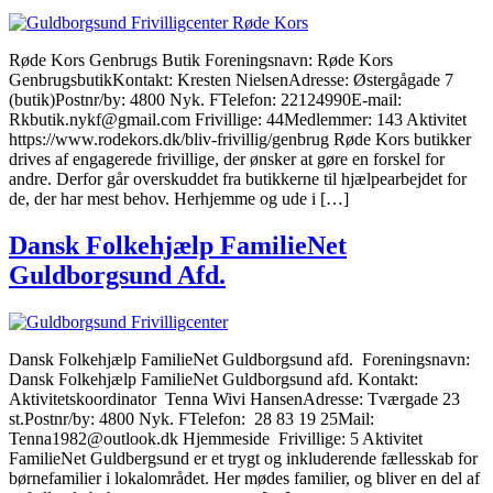
Røde Kors Genbrugs Butik Foreningsnavn: Røde Kors
GenbrugsbutikKontakt: Kresten NielsenAdresse: Østergågade 7
(butik)Postnr/by: 4800 Nyk. FTelefon: 22124990E-mail:
Rkbutik.nykf@gmail.com Frivillige: 44Medlemmer: 143 Aktivitet
https://www.rodekors.dk/bliv-frivillig/genbrug Røde Kors butikker
drives af engagerede frivillige, der ønsker at gøre en forskel for
andre. Derfor går overskuddet fra butikkerne til hjælpearbejdet for
de, der har mest behov. Herhjemme og ude i […]
Dansk Folkehjælp FamilieNet
Guldborgsund Afd.
Dansk Folkehjælp FamilieNet Guldborgsund afd. Foreningsnavn:
Dansk Folkehjælp FamilieNet Guldborgsund afd. Kontakt:
Aktivitetskoordinator Tenna Wivi HansenAdresse: Tværgade 23
st.Postnr/by: 4800 Nyk. FTelefon: 28 83 19 25Mail:
Tenna1982@outlook.dk Hjemmeside Frivillige: 5 Aktivitet
FamilieNet Guldbergsund er et trygt og inkluderende fællesskab for
børnefamilier i lokalområdet. Her mødes familier, og bliver en del af