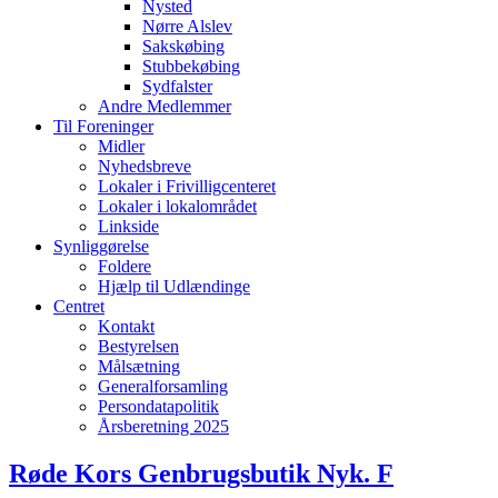
Nysted
Nørre Alslev
Sakskøbing
Stubbekøbing
Sydfalster
Andre Medlemmer
Til Foreninger
Midler
Nyhedsbreve
Lokaler i Frivilligcenteret
Lokaler i lokalområdet
Linkside
Synliggørelse
Foldere
Hjælp til Udlændinge
Centret
Kontakt
Bestyrelsen
Målsætning
Generalforsamling
Persondatapolitik
Årsberetning 2025
Røde Kors Genbrugsbutik Nyk. F