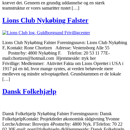
kræver det. Gennem en grundig uddannelse og en stærk
teamstruktur er vores samaritter rustet […]
Lions Club Nykøbing Falster
Lions Club Nykøbing Falster Foreningsnavn: Lions Club Nykøbing
F, Kontakt: Rone Chortzen Adresse: Vestensborg Alle 55
Postnr/by: 4800 Nykøbing F. Telefon: 20 53 11 77E-
mail:chortzen@hotmail.com Hjemmeside: tryk her
Frivillige: Medlemmer: Aktivitet Fakta om Lions Oprettet i USA i
1917 på en tid, hvor mange syntes, at verden behøvede mere
medleven og mindre selvoptagethed. Grundstammen er de lokale
[…]
Dansk Folkehjælp
Dansk Folkehjælp Nykøbing Falster Foreningsnavn: Dansk
FolkehjælpKontakt: Projektleder økonomisk rådgivning Yvonne
LercheAdresse: Brovejen 4Postnr/by: 4800 Nyk. FTelefon: 70 22
02 30E-mail: post@folkehjaelp.dkHjemmeside: Dansk Folkehjælp