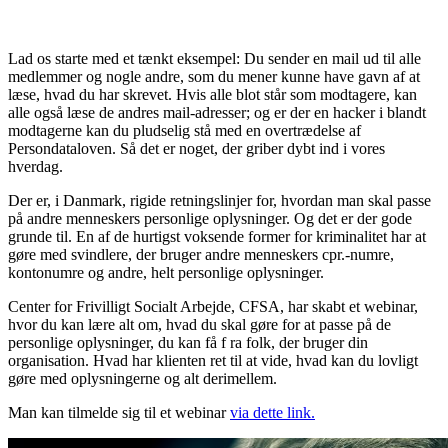
Lad os starte med et tænkt eksempel: Du sender en mail ud til alle
medlemmer og nogle andre, som du mener kunne have gavn af at
læse, hvad du har skrevet. Hvis alle blot står som modtagere, kan
alle også læse de andres mail-adresser; og er der en hacker i blandt
modtagerne kan du pludselig stå med en overtrædelse af
Persondataloven. Så det er noget, der griber dybt ind i vores
hverdag.
Der er, i Danmark, rigide retningslinjer for, hvordan man skal passe
på andre menneskers personlige oplysninger. Og det er der gode
grunde til. En af de hurtigst voksende former for kriminalitet har at
gøre med svindlere, der bruger andre menneskers cpr.-numre,
kontonumre og andre, helt personlige oplysninger.
Center for Frivilligt Socialt Arbejde, CFSA, har skabt et webinar,
hvor du kan lære alt om, hvad du skal gøre for at passe på de
personlige oplysninger, du kan få f ra folk, der bruger din
organisation. Hvad har klienten ret til at vide, hvad kan du lovligt
gøre med oplysningerne og alt derimellem.
Man kan tilmelde sig til et webinar
via dette link.