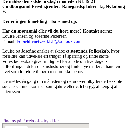
De mødes den sidste tirsdag i måneden Kl. 19-21
Guldborgsund Frivilligcenter, Banegårdspladsen 1a, Nykøbing
F.
Der er ingen tilmelding – bare mød op.
Har du spørgsmål eller vil du høre mere? Kontakt gerne
:
Louise Jensen og Josefine Pedersen
E-mail:
ForaeldrenetvaerkLF@outlook.com
Louise og Josefine ønsker at skabe et
støttende fællesskab
, hvor
forældre kan udveksle erfaringer, få sparring og finde støtte.
Vores fællesskab giver mulighed for at tale om hverdagens
udfordringer, dele solskinshistorier og finde nye måder at håndtere
livet som forældre til børn med unikke behov.
De mødes én gang om måneden og derudover tilbyder de fleksible
sociale sammenkomster som gåture eller cafébesøg, afhængig af
interessen.
Find os på Facebook - tryk Her