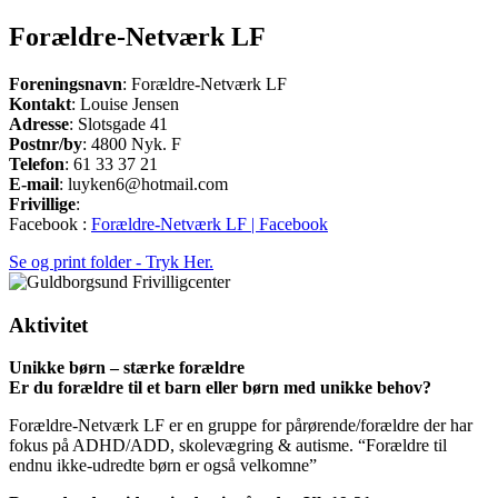
Forældre-Netværk LF
Foreningsnavn
: Forældre-Netværk LF
Kontakt
: Louise Jensen
Adresse
: Slotsgade 41
Postnr/by
: 4800 Nyk. F
Telefon
: 61 33 37 21
E-mail
: luyken6@hotmail.com
Frivillige
:
Facebook :
Forældre-Netværk LF | Facebook
Se og print folder - Tryk Her.
Aktivitet
Unikke børn – stærke forældre
Er du forældre til et barn eller børn med unikke behov?
Forældre-Netværk LF er en gruppe for pårørende/forældre der har
fokus på ADHD/ADD, skolevægring & autisme. “Forældre til
endnu ikke-udredte børn er også velkomne”