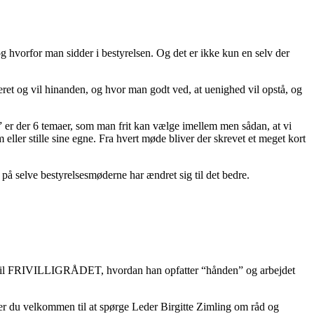
og hvorfor man sidder i bestyrelsen. Og det er ikke kun en selv der
eret og vil hinanden, og hvor man godt ved, at uenighed vil opstå, og
n” er der 6 temaer, som man frit kan vælge imellem men sådan, at vi
ler stille sine egne. Fra hvert møde bliver der skrevet et meget kort
på selve bestyrelsesmøderne har ændret sig til det bedre.
lle til FRIVILLIGRÅDET, hvordan han opfatter “hånden” og arbejdet
d er du velkommen til at spørge Leder Birgitte Zimling om råd og