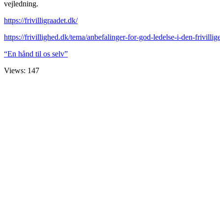
vejledning.
https://frivilligraadet.dk/
https://frivillighed.dk/tema/anbefalinger-for-god-ledelse-i-den-frivillig
“En hånd til os selv”
Views: 147