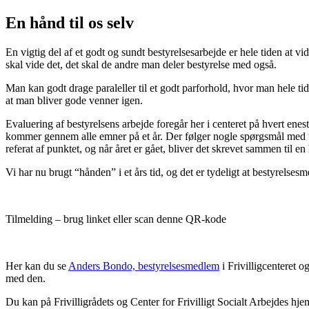
En hånd til os selv
En vigtig del af et godt og sundt bestyrelsesarbejde er hele tiden at v
skal vide det, det skal de andre man deler bestyrelse med også.
Man kan godt drage paraleller til et godt parforhold, hvor man hele ti
at man bliver gode venner igen.
Evaluering af bestyrelsens arbejde foregår her i centeret på hvert en
kommer gennem alle emner på et år. Der følger nogle spørgsmål med tem
referat af punktet, og når året er gået, bliver det skrevet sammen til en 
Vi har nu brugt “hånden” i et års tid, og det er tydeligt at bestyrel
Tilmelding – brug linket eller scan denne QR-kode
Her kan du se
Anders Bondo, bestyrelsesmedlem
i Frivilligcenteret
med den.
Du kan på Frivilligrådets og Center for Frivilligt Socialt Arbejdes h