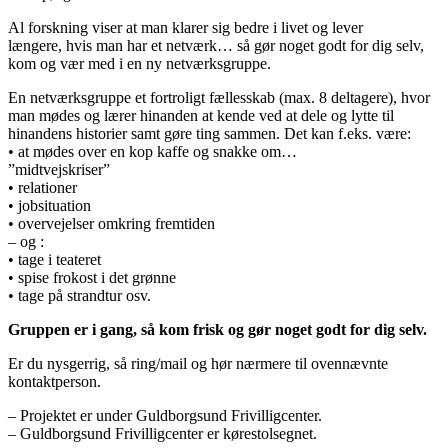
Al forskning viser at man klarer sig bedre i livet og lever
længere, hvis man har et netværk… så gør noget godt for dig selv,
kom og vær med i en ny netværksgruppe.
En netværksgruppe et fortroligt fællesskab (max. 8 deltagere), hvor
man mødes og lærer hinanden at kende ved at dele og lytte til
hinandens historier samt gøre ting sammen. Det kan f.eks. være:
• at mødes over en kop kaffe og snakke om…
”midtvejskriser”
• relationer
• jobsituation
• overvejelser omkring fremtiden
– og :
• tage i teateret
• spise frokost i det grønne
• tage på strandtur osv.
Gruppen er i gang, så kom frisk og gør noget godt for dig selv.
Er du nysgerrig, så ring/mail og hør nærmere til ovennævnte
kontaktperson.
– Projektet er under Guldborgsund Frivilligcenter.
– Guldborgsund Frivilligcenter er kørestolsegnet.