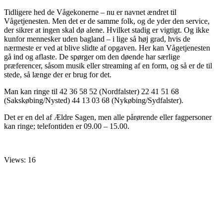
Tidligere hed de Vågekonerne – nu er navnet ændret til
Vågetjenesten. Men det er de samme folk, og de yder den service,
der sikrer at ingen skal dø alene. Hvilket stadig er vigtigt. Og ikke
kunfor mennesker uden bagland – i lige så høj grad, hvis de
nærmeste er ved at blive slidte af opgaven. Her kan Vågetjenesten
gå ind og aflaste. De spørger om den døende har særlige
præferencer, såsom musik eller streaming af en form, og så er de til
stede, så længe der er brug for det.
Man kan ringe til 42 36 58 52 (Nordfalster) 22 41 51 68
(Sakskøbing/Nysted) 44 13 03 68 (Nykøbing/Sydfalster).
Det er en del af Ældre Sagen, men alle pårørende eller fagpersoner
kan ringe; telefontiden er 09.00 – 15.00.
Views: 16