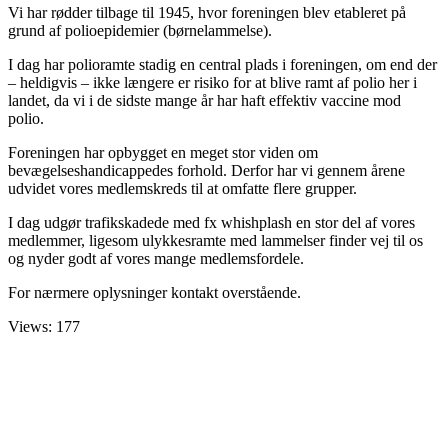
Vi har rødder tilbage til 1945, hvor foreningen blev etableret på
grund af polioepidemier (børnelammelse).
I dag har polioramte stadig en central plads i foreningen, om end der
– heldigvis – ikke længere er risiko for at blive ramt af polio her i
landet, da vi i de sidste mange år har haft effektiv vaccine mod
polio.
Foreningen har opbygget en meget stor viden om
bevægelseshandicappedes forhold. Derfor har vi gennem årene
udvidet vores medlemskreds til at omfatte flere grupper.
I dag udgør trafikskadede med fx whishplash en stor del af vores
medlemmer, ligesom ulykkesramte med lammelser finder vej til os
og nyder godt af vores mange medlemsfordele.
For nærmere oplysninger kontakt overstående.
Views: 177