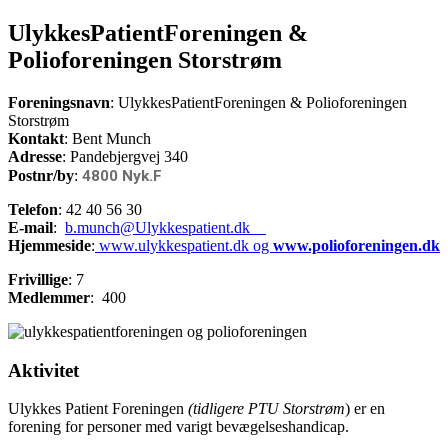
UlykkesPatientForeningen &
Polioforeningen Storstrøm
Foreningsnavn
: UlykkesPatientForeningen & Polioforeningen
Storstrøm
Kontakt
: Bent Munch
Adresse
: Pandebjergvej 340
Postnr/by
:
4800 Nyk.F
Telefon
: 42 40 56 30
E-mail
:
b.munch@Ulykkespatient.dk
Hjemmeside
:
www.ulykkespatient.dk og
www.polioforeningen.dk
Frivillige
: 7
Medlemmer
: 400
Aktivitet
Ulykkes Patient Foreningen
(tidligere PTU Storstrøm
) er en
forening for personer med varigt bevægelseshandicap.