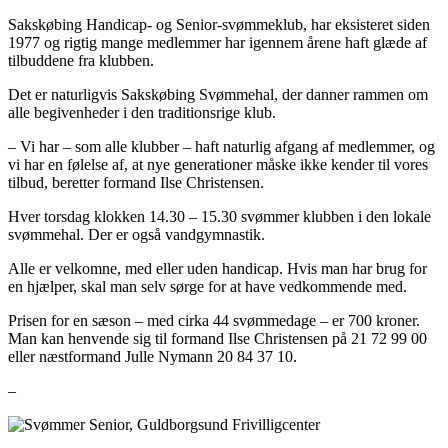
Sakskøbing Handicap- og Senior-svømmeklub, har eksisteret siden
1977 og rigtig mange medlemmer har igennem årene haft glæde af
tilbuddene fra klubben.
Det er naturligvis Sakskøbing Svømmehal, der danner rammen om
alle begivenheder i den traditionsrige klub.
– Vi har – som alle klubber – haft naturlig afgang af medlemmer, og
vi har en følelse af, at nye generationer måske ikke kender til vores
tilbud, beretter formand Ilse Christensen.
Hver torsdag klokken 14.30 – 15.30 svømmer klubben i den lokale
svømmehal. Der er også vandgymnastik.
Alle er velkomne, med eller uden handicap. Hvis man har brug for
en hjælper, skal man selv sørge for at have vedkommende med.
Prisen for en sæson – med cirka 44 svømmedage – er 700 kroner.
Man kan henvende sig til formand Ilse Christensen på 21 72 99 00
eller næstformand Julle Nymann 20 84 37 10.
–