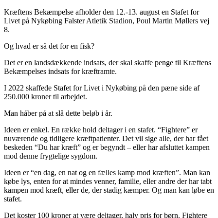
Kræftens Bekæmpelse afholder den 12.-13. august en Stafet for
Livet på Nykøbing Falster Atletik Stadion, Poul Martin Møllers vej
8.
Og hvad er så det for en fisk?
Det er en landsdækkende indsats, der skal skaffe penge til Kræftens
Bekæmpelses indsats for kræftramte.
I 2022 skaffede Stafet for Livet i Nykøbing på den pæne side af
250.000 kroner til arbejdet.
Man håber på at slå dette beløb i år.
Ideen er enkel. En række hold deltager i en stafet. “Fightere” er
nuværende og tidligere kræftpatienter. Det vil sige alle, der har fået
beskeden “Du har kræft” og er begyndt – eller har afsluttet kampen
mod denne frygtelige sygdom.
Ideen er “en dag, en nat og en fælles kamp mod kræften”. Man kan
købe lys, enten for at mindes venner, familie, eller andre der har tabt
kampen mod kræft, eller de, der stadig kæmper. Og man kan løbe en
stafet.
Det koster 100 kroner at være deltager, halv pris for børn. Fightere