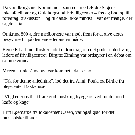
Da Guldborgsund Kommune – sammen med Ældre Sagens
lokalafdelinger og Guldborgsund Frivilligcenter – fredag bød op til
foredrag, diskussion – og til dansk, ikke mindst – var der mange, der
sagde ja tak.
Omkring 800 ældre medborgere var mødt frem for at give deres
besyv med – på den ene eller anden måde.
Bente KLarlund, forsker holdt et foredrag om det gode seniorliv, og
ledere af frivilligcentret, Birgitte Zimling var ordstyrer i en debat om
samme emne.
Meeen – nok så mange var kommet i dansesko.
“Tak for denne anledning”, lød det fra Anni, Poula og Birthe fra
plejecenter Bakkehuset.
“Vi glæder os til at høre god musik og hygge os ved bordet med
kaffe og kage”.
Britt Egemarke fra lokalcenter Oasen, var også glad for det
musikalske tilbud: