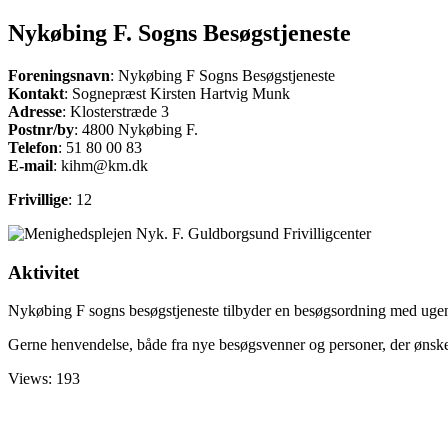
Nykøbing F. Sogns Besøgstjeneste
Foreningsnavn
: Nykøbing F Sogns Besøgstjeneste
Kontakt
: Sognepræst Kirsten Hartvig Munk
Adresse
: Klosterstræde 3
Postnr/by
: 4800 Nykøbing F.
Telefon
: 51 80 00 83
E-mail
: kihm@km.dk
Frivillige
: 12
Aktivitet
Nykøbing F sogns besøgstjeneste tilbyder en besøgsordning med ugentl
Gerne henvendelse, både fra nye besøgsvenner og personer, der ønsk
Views: 193