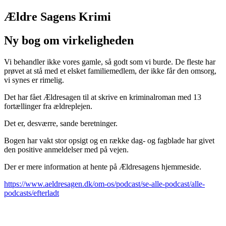
Ældre Sagens Krimi
Ny bog om virkeligheden
Vi behandler ikke vores gamle, så godt som vi burde. De fleste har
prøvet at stå med et elsket familiemedlem, der ikke får den omsorg,
vi synes er rimelig.
Det har fået Ældresagen til at skrive en kriminalroman med 13
fortællinger fra ældreplejen.
Det er, desværre, sande beretninger.
Bogen har vakt stor opsigt og en række dag- og fagblade har givet
den positive anmeldelser med på vejen.
Der er mere information at hente på Ældresagens hjemmeside.
https://www.aeldresagen.dk/om-os/podcast/se-alle-podcast/alle-
podcasts/efterladt