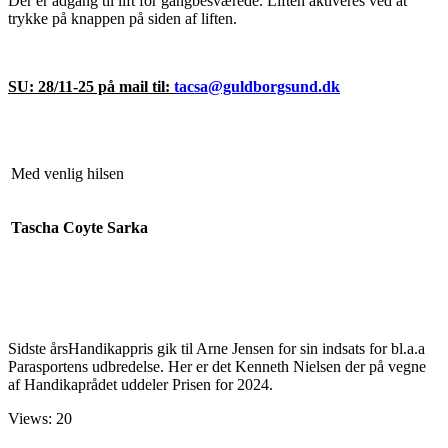
Der er adgang til lift for gangbesværede. Liften aktiveres ved at
trykke på knappen på siden af liften.
SU: 28/11-25 på mail til:
tacsa@guldborgsund.dk
Med venlig hilsen
Tascha Coyte Sarka
Sidste årsHandikappris gik til Arne Jensen for sin indsats for bl.a.a
Parasportens udbredelse. Her er det Kenneth Nielsen der på vegne
af Handikaprådet uddeler Prisen for 2024.
Views: 20