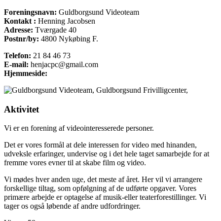
Foreningsnavn:
Guldborgsund Videoteam
Kontakt :
Henning Jacobsen
Adresse:
Tværgade 40
Postnr/by:
4800 Nykøbing F.
Telefon:
21 84 46 73
E-mail:
henjacpc@gmail.com
Hjemmeside:
Aktivitet
Vi er en forening af videointeresserede personer.
Det er vores formål at dele interessen for video med hinanden,
udveksle erfaringer, undervise og i det hele taget samarbejde for at
fremme vores evner til at skabe film og video.
Vi mødes hver anden uge, det meste af året. Her vil vi arrangere
forskellige tiltag, som opfølgning af de udførte opgaver. Vores
primære arbejde er optagelse af musik-eller teaterforestillinger. Vi
tager os også løbende af andre udfordringer.