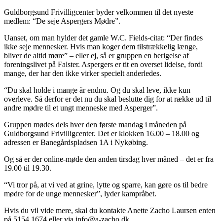
Guldborgsund Frivilligcenter byder velkommen til det nyeste
medlem: “De seje Aspergers Mødre”.
Uanset, om man hylder det gamle W.C. Fields-citat: “Der findes
ikke seje mennesker. Hvis man koger dem tilstrækkelig længe,
bliver de altid møre” – eller ej, så er gruppen en berigelse af
foreningslivet på Falster. Aspergers er tit en overset lidelse, fordi
mange, der har den ikke virker specielt anderledes.
“Du skal holde i mange år endnu. Og du skal leve, ikke kun
overleve. Så derfor er det nu du skal beslutte dig for at række ud til
andre mødre til et ungt menneske med Asperger”.
Gruppen mødes dels hver den første mandag i måneden på
Guldborgsund Frivilligcenter. Det er klokken 16.00 – 18.00 og
adressen er Banegårdspladsen 1A i Nykøbing.
Og så er der online-møde den anden tirsdag hver måned – det er fra
19.00 til 19.30.
“Vi tror på, at vi ved at grine, lytte og sparre, kan gøre os til bedre
mødre for de unge mennesker”, lyder kampråbet.
Hvis du vil vide mere, skal du kontakte Anette Zacho Laursen enten
på 5154 1674 eller via info@a-zacho.dk.