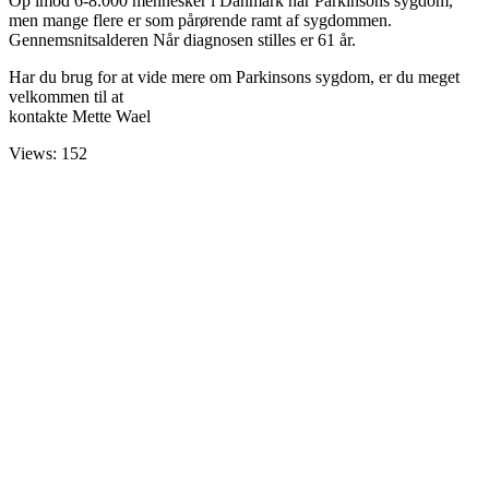
Op imod 6-8.000 mennesker i Danmark har Parkinsons sygdom,
men mange flere er som pårørende ramt af sygdommen.
Gennemsnitsalderen Når diagnosen stilles er 61 år.
Har du brug for at vide mere om Parkinsons sygdom, er du meget
velkommen til at
kontakte Mette Wael
Views: 152