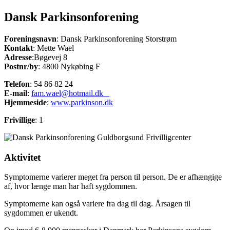
Dansk Parkinsonforening
Foreningsnavn
: Dansk Parkinsonforening Storstrøm
Kontakt
: Mette Wael
Adresse
:Bøgevej 8
Postnr/by
: 4800 Nykøbing F
Telefon
: 54 86 82 24
E-mail
:
fam.wael@hotmail.dk
Hjemmeside
:
www.parkinson.dk
Frivillige
: 1
Aktivitet
Symptomerne varierer meget fra person til person. De er afhængige
af, hvor længe man har haft sygdommen.
Symptomerne kan også variere fra dag til dag. Årsagen til
sygdommen er ukendt.