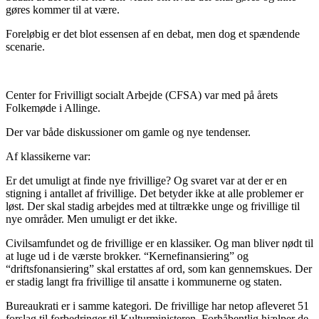
gøres kommer til at være.
Foreløbig er det blot essensen af en debat, men dog et spændende
scenarie.
Center for Frivilligt socialt Arbejde (CFSA) var med på årets
Folkemøde i Allinge.
Der var både diskussioner om gamle og nye tendenser.
Af klassikerne var:
Er det umuligt at finde nye frivillige? Og svaret var at der er en
stigning i antallet af frivillige. Det betyder ikke at alle problemer er
løst. Der skal stadig arbejdes med at tiltrække unge og frivillige til
nye områder. Men umuligt er det ikke.
Civilsamfundet og de frivillige er en klassiker. Og man bliver nødt til
at luge ud i de værste brokker. “Kernefinansiering” og
“driftsfonansiering” skal erstattes af ord, som kan gennemskues. Der
er stadig langt fra frivillige til ansatte i kommunerne og staten.
Bureaukrati er i samme kategori. De frivillige har netop afleveret 51
forslag til forbedringer til Kulturministeren. Forhåbentlig hjælper de