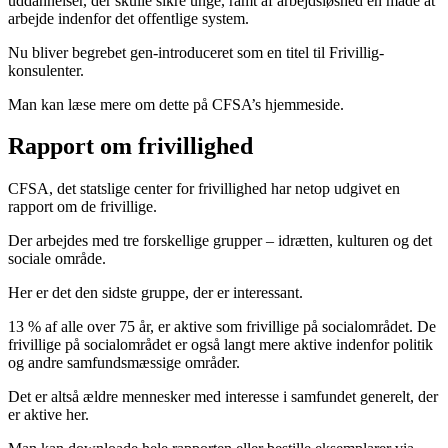
uddannelser, der skulle sikre unge, ramt af arbejdsløshed en måde at
arbejde indenfor det offentlige system.
Nu bliver begrebet gen-introduceret som en titel til Frivillig-
konsulenter.
Man kan læse mere om dette på CFSA’s hjemmeside.
Rapport om frivillighed
CFSA, det statslige center for frivillighed har netop udgivet en
rapport om de frivillige.
Der arbejdes med tre forskellige grupper – idrætten, kulturen og det
sociale område.
Her er det den sidste gruppe, der er interessant.
13 % af alle over 75 år, er aktive som frivillige på socialområdet. De
frivillige på socialområdet er også langt mere aktive indenfor politik
og andre samfundsmæssige områder.
Det er altså ældre mennesker med interesse i samfundet generelt, der
er aktive her.