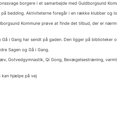
 motionssvage borgere i et samarbejde med Guldborgsund Ko
r på bedding. Aktiviteterne foregår i en række klubber og 
uldborgsund Kommune prøve at finde det tilbud, der er nærm
Gå i Gang har sendt på gaden. Den ligger på biblioteker og
dre Sagen og Gå i Gang.
æv, Gotvedgymnastik, Qi Gong, Bevægelsestræning, varmtv
m kan hjælpe på vej