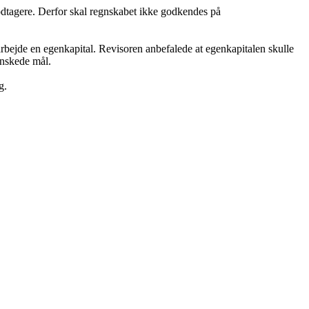
modtagere. Derfor skal regnskabet ikke godkendes på
bejde en egenkapital. Revisoren anbefalede at egenkapitalen skulle
 ønskede mål.
g.