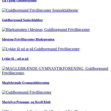
Gå i gang Guldborgsund
Guldborgsund Seniorklubber
Idestrup Frivilligcenter Blæksprutten
Lykke få – ud at gå
Maglebrænde Gymnastikforening
Marielyst Petanque- og Krolf Klub